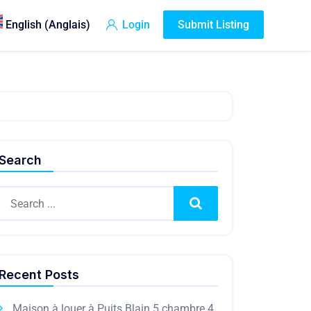
English
(
Anglais
)
Login
Submit Listing
Search
Search
Recent Posts
Maison à louer à Puits Blain 5 chambre 4