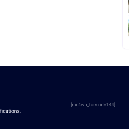
[mc4wp_form id=144]
fications.