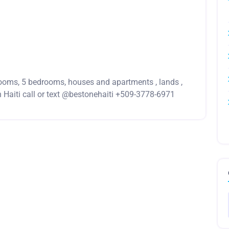
oms, 5 bedrooms, houses and apartments , lands ,
in Haiti call or text @bestonehaiti +509-3778-6971