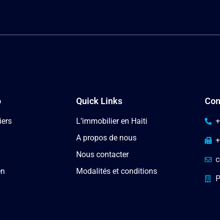
o
Quick Links
Con
iers
L’immobilier en Haiti
+
A propos de nous
+
Nous contacter
c
en
Modalités et conditions
P